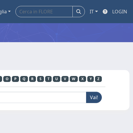
glia
IT
LOGIN
O
P
Q
R
S
T
U
V
W
X
Y
Z