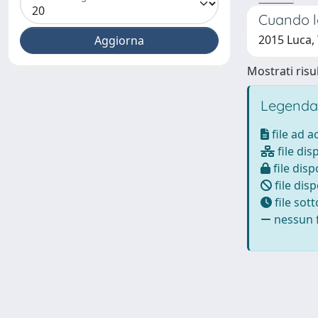
Cuando la
2015 Luca,
Mostrati risul
Legenda
file ad 
file dis
file disp
file disp
file sot
nessun f