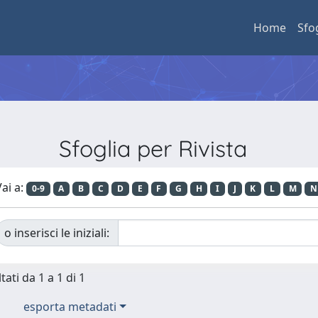
Home
Sfo
Sfoglia per Rivista
ai a:
0-9
A
B
C
D
E
F
G
H
I
J
K
L
M
N
o inserisci le iniziali:
tati da 1 a 1 di 1
esporta metadati