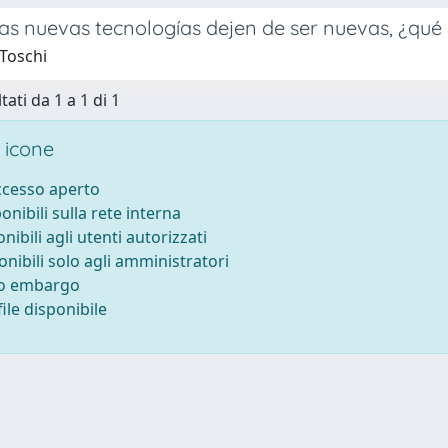
s nuevas tecnologías dejen de ser nuevas, ¿qué 
 Toschi
tati da 1 a 1 di 1
 icone
accesso aperto
ponibili sulla rete interna
onibili agli utenti autorizzati
onibili solo agli amministratori
to embargo
ile disponibile