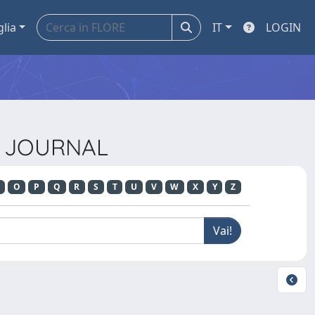
glia
IT
LOGIN
NG JOURNAL
O
P
Q
R
S
T
U
V
W
X
Y
Z