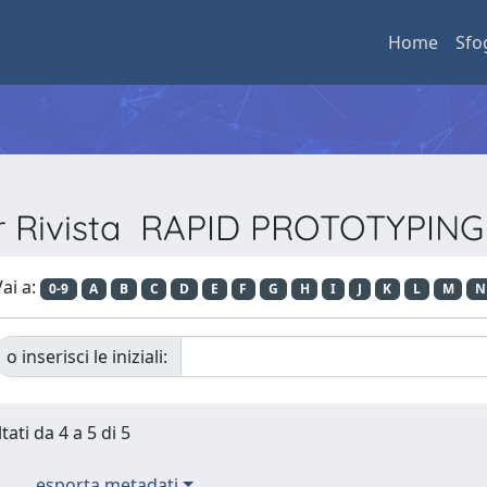
Home
Sfo
er Rivista RAPID PROTOTYPI
ai a:
0-9
A
B
C
D
E
F
G
H
I
J
K
L
M
N
o inserisci le iniziali:
tati da 4 a 5 di 5
esporta metadati