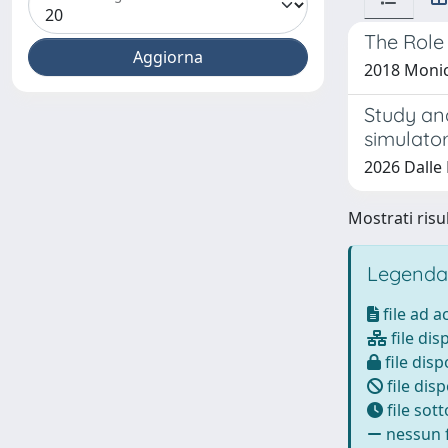
The Role 
2018 Monica
Study and
simulato
2026 Dalle 
Mostrati risul
Legenda
file ad 
file dis
file disp
file disp
file sot
nessun f