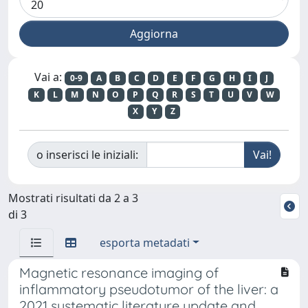
Vai a:
0-9
A
B
C
D
E
F
G
H
I
J
K
L
M
N
O
P
Q
R
S
T
U
V
W
X
Y
Z
o inserisci le iniziali:
Mostrati risultati da 2 a 3
di 3
esporta metadati
Magnetic resonance imaging of
inflammatory pseudotumor of the liver: a
2021 systematic literature update and