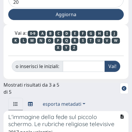
Vai a:
0-9
A
B
C
D
E
F
G
H
I
J
K
L
M
N
O
P
Q
R
S
T
U
V
W
X
Y
Z
o inserisci le iniziali:
Mostrati risultati da 3 a 5
di 5
esporta metadati
L'immagine della fede sul piccolo
schermo. Le rubriche religiose televisive