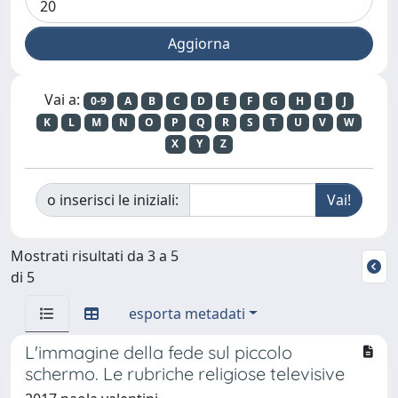
Vai a:
0-9
A
B
C
D
E
F
G
H
I
J
K
L
M
N
O
P
Q
R
S
T
U
V
W
X
Y
Z
o inserisci le iniziali:
Mostrati risultati da 3 a 5
di 5
esporta metadati
L'immagine della fede sul piccolo
schermo. Le rubriche religiose televisive