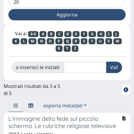
Vai a:
0-9
A
B
C
D
E
F
G
H
I
J
K
L
M
N
O
P
Q
R
S
T
U
V
W
X
Y
Z
o inserisci le iniziali:
Mostrati risultati da 3 a 5
di 5
esporta metadati
L'immagine della fede sul piccolo
schermo. Le rubriche religiose televisive