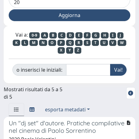
Vai a:
0-9
A
B
C
D
E
F
G
H
I
J
K
L
M
N
O
P
Q
R
S
T
U
V
W
X
Y
Z
o inserisci le iniziali:
Mostrati risultati da 5 a 5
di 5
esporta metadati
Un "dj set" d'autore. Pratiche compilative
nel cinema di Paolo Sorrentino