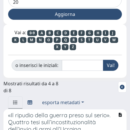
Vai a:
0-9
A
B
C
D
E
F
G
H
I
J
K
L
M
N
O
P
Q
R
S
T
U
V
W
X
Y
Z
o inserisci le iniziali:
Mostrati risultati da 4 a 8
di 8
esporta metadati
«Il ripudio della guerra preso sul serio».
Quattro tesi sull’incostituzionalità
dell’invio di armi all’Ucraina