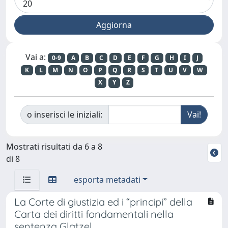
Vai a:
0-9
A
B
C
D
E
F
G
H
I
J
K
L
M
N
O
P
Q
R
S
T
U
V
W
X
Y
Z
o inserisci le iniziali:
Mostrati risultati da 6 a 8
di 8
esporta metadati
La Corte di giustizia ed i “principi” della
Carta dei diritti fondamentali nella
sentenza Glatzel