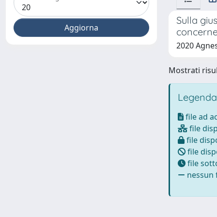
Sulla giu
concernen
2020 Agnes
Mostrati risul
Legenda
file ad 
file dis
file disp
file disp
file sot
nessun f