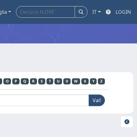
glia
IT
LOGIN
O
P
Q
R
S
T
U
V
W
X
Y
Z