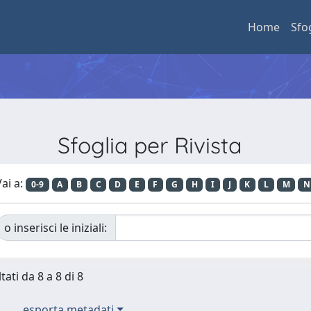
Home
Sfo
Sfoglia per Rivista
ai a:
0-9
A
B
C
D
E
F
G
H
I
J
K
L
M
N
o inserisci le iniziali:
tati da 8 a 8 di 8
esporta metadati