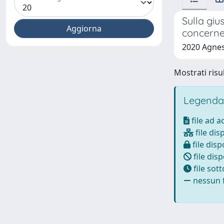
Sulla giu
concernen
2020 Agnes
Mostrati risul
Legenda
file ad 
file dis
file disp
file disp
file sot
nessun f