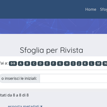
Home
Sfo
Sfoglia per Rivista
ai a:
0-9
A
B
C
D
E
F
G
H
I
J
K
L
M
N
o inserisci le iniziali:
tati da 8 a 8 di 8
esporta metadati