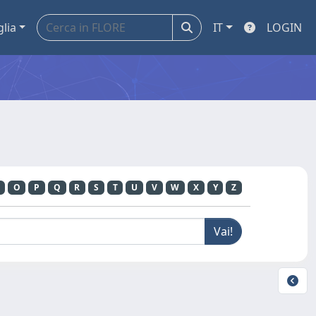
glia
IT
LOGIN
O
P
Q
R
S
T
U
V
W
X
Y
Z