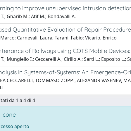
rning to improve unsupervised intrusion detectio
T.; Gharib M.; Atif M.; Bondavalli A.
sed Quantitative Evaluation of Repair Procedures
 Marco; Carnevali, Laura; Tarani, Fabio; Vicario, Enrico
ntenance of Railways using COTS Mobile Device
.; Mungiello I.; Ceccarelli A.; Cirillo A.; Sarti L.; Esposito L.;
nalysis in Systems-of-Systems: An Emergence-O
EA CECCARELLI, TOMMASO ZOPPI, ALEXANDR VASENEV, M
LI
tati da 1 a 4 di 4
 icone
accesso aperto