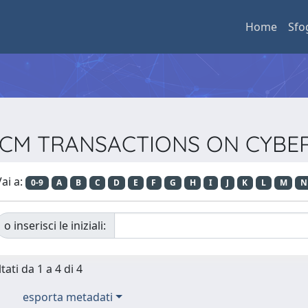
Home
Sfo
ta ACM TRANSACTIONS ON CYBE
ai a:
0-9
A
B
C
D
E
F
G
H
I
J
K
L
M
N
o inserisci le iniziali:
tati da 1 a 4 di 4
esporta metadati