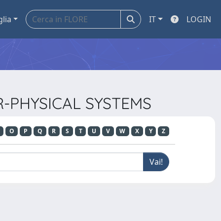
glia
IT
LOGIN
R-PHYSICAL SYSTEMS
O
P
Q
R
S
T
U
V
W
X
Y
Z