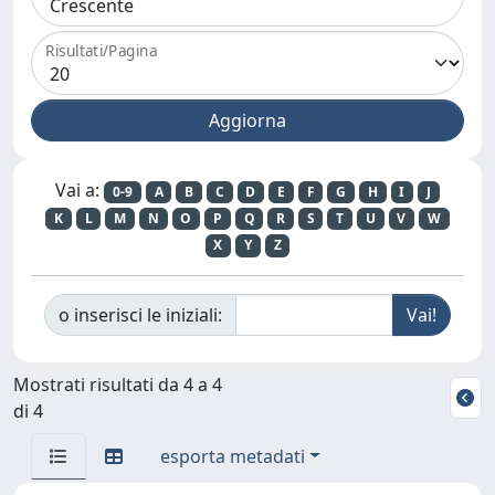
Risultati/Pagina
Vai a:
0-9
A
B
C
D
E
F
G
H
I
J
K
L
M
N
O
P
Q
R
S
T
U
V
W
X
Y
Z
o inserisci le iniziali:
Mostrati risultati da 4 a 4
di 4
esporta metadati