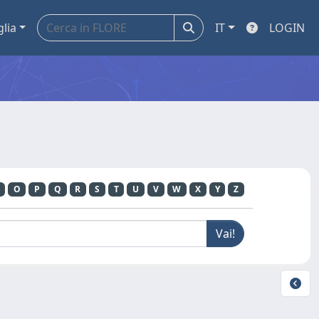
glia
IT
LOGIN
O
P
Q
R
S
T
U
V
W
X
Y
Z