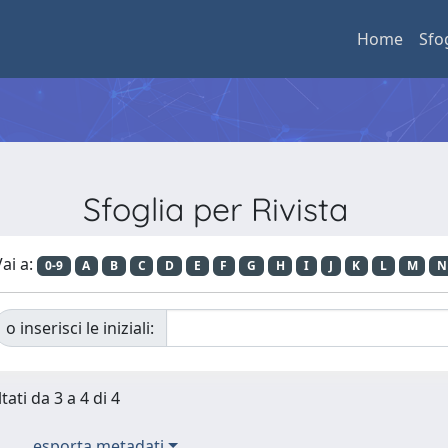
Home
Sfo
Sfoglia per Rivista
ai a:
0-9
A
B
C
D
E
F
G
H
I
J
K
L
M
N
o inserisci le iniziali:
tati da 3 a 4 di 4
esporta metadati