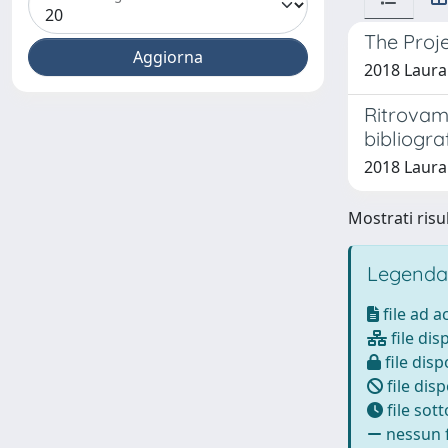
The Proje
2018 Laura
Ritrovame
bibliogra
2018 Laura
Mostrati risul
Legenda
file ad 
file dis
file disp
file disp
file sot
nessun f