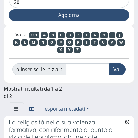
Vai a:
0-9
A
B
C
D
E
F
G
H
I
J
K
L
M
N
O
P
Q
R
S
T
U
V
W
X
Y
Z
o inserisci le iniziali:
Mostrati risultati da 1 a 2
di 2
esporta metadati
La religiosità nella sua valenza
formativa, con riferimento al punto di
vista dell’ebraismo: alcune note