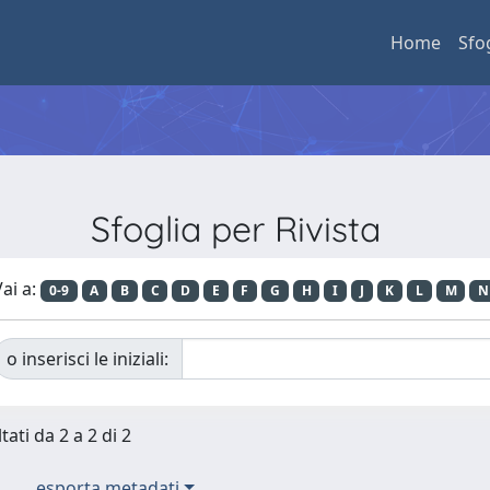
Home
Sfo
Sfoglia per Rivista
ai a:
0-9
A
B
C
D
E
F
G
H
I
J
K
L
M
N
o inserisci le iniziali:
tati da 2 a 2 di 2
esporta metadati