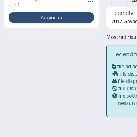
Tecniche 
2017 Gavag
Mostrati risul
Legenda
file ad 
file dis
file disp
file disp
file sot
nessun f