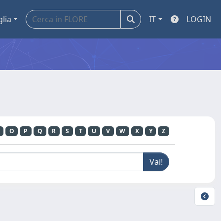
glia
IT
LOGIN
O
P
Q
R
S
T
U
V
W
X
Y
Z