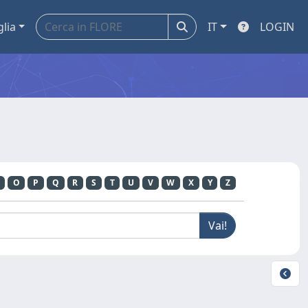
glia
IT
LOGIN
O
P
Q
R
S
T
U
V
W
X
Y
Z