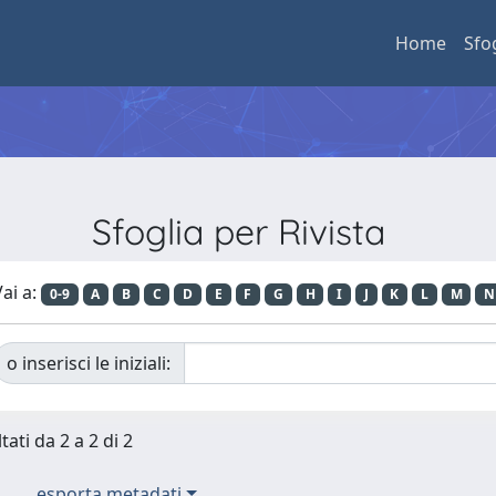
Home
Sfo
Sfoglia per Rivista
ai a:
0-9
A
B
C
D
E
F
G
H
I
J
K
L
M
N
o inserisci le iniziali:
tati da 2 a 2 di 2
esporta metadati