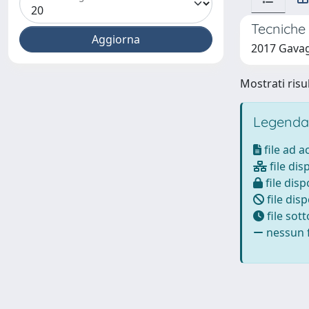
Tecniche 
2017 Gavag
Mostrati risul
Legenda
file ad 
file dis
file disp
file disp
file sot
nessun f