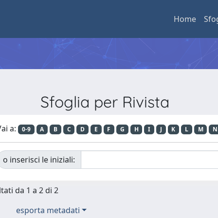
Home
Sfo
Sfoglia per Rivista
ai a:
0-9
A
B
C
D
E
F
G
H
I
J
K
L
M
N
o inserisci le iniziali:
tati da 1 a 2 di 2
esporta metadati