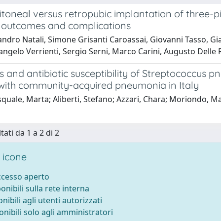
itoneal versus retropubic implantation of three-pi
 outcomes and complications
andro Natali, Simone Grisanti Caroassai, Giovanni Tasso, G
angelo Verrienti, Sergio Serni, Marco Carini, Augusto Delle
 and antibiotic susceptibility of Streptococcus 
 with community-acquired pneumonia in Italy
quale, Marta; Aliberti, Stefano; Azzari, Chara; Moriondo, M
tati da 1 a 2 di 2
 icone
accesso aperto
ponibili sulla rete interna
onibili agli utenti autorizzati
onibili solo agli amministratori