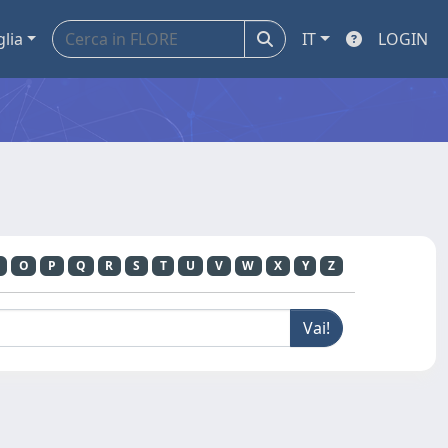
glia
IT
LOGIN
O
P
Q
R
S
T
U
V
W
X
Y
Z