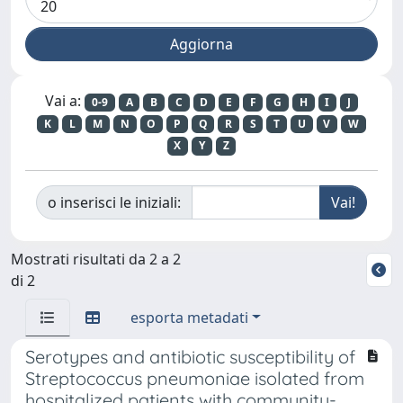
Vai a:
0-9
A
B
C
D
E
F
G
H
I
J
K
L
M
N
O
P
Q
R
S
T
U
V
W
X
Y
Z
o inserisci le iniziali:
Mostrati risultati da 2 a 2
di 2
esporta metadati
Serotypes and antibiotic susceptibility of
Streptococcus pneumoniae isolated from
hospitalized patients with community-