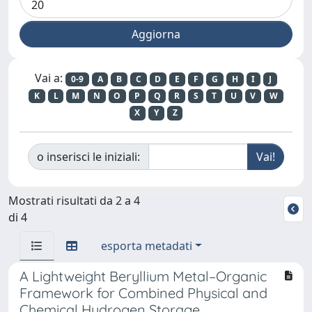
Vai a:
0-9
A
B
C
D
E
F
G
H
I
J
K
L
M
N
O
P
Q
R
S
T
U
V
W
X
Y
Z
o inserisci le iniziali:
Mostrati risultati da 2 a 4
di 4
esporta metadati
A Lightweight Beryllium Metal–Organic
Framework for Combined Physical and
Chemical Hydrogen Storage