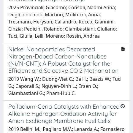
2025 Provinciali, Giacomo; Consoli, Naomi Anna;
Degli Innocenti, Martino; Moliterni, Anna;
Tresmann, Heryson; Caliandro, Rocco; Giannini,
Cinzia; Pedicini, Rolando; Giambastiani, Giuliano;
Tuci, Giulia; Lelli, Moreno; Rossin, Andrea
Nickel Nanoparticles Decorated
Nitrogen-Doped Carbon Nanotubes
(Ni/N-CNT); A Robust Catalyst for the
Efficient and Selective CO 2 Methanation
2019 Wang W.; Duong-Viet C.; Ba H.; Baaziz W.; Tuci
G.; Caporali S.; Nguyen-Dinh L.; Ersen O.;
Giambastiani G.; Pham-Huu C.
Palladium-Ceria Catalysts with Enhanced
Alkaline Hydrogen Oxidation Activity for
Anion Exchange Membrane Fuel Cells
2019 Bellini M.; Pagliaro M.V.; Lenarda A.; Fornasiero