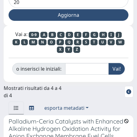
Vai a:
0-9
A
B
C
D
E
F
G
H
I
J
K
L
M
N
O
P
Q
R
S
T
U
V
W
X
Y
Z
o inserisci le iniziali:
Mostrati risultati da 4 a 4
di 4
esporta metadati
Palladium-Ceria Catalysts with Enhanced
Alkaline Hydrogen Oxidation Activity for
Anion Exchange Membrane Fuel Cells