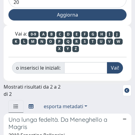
Vai a:
0-9
A
B
C
D
E
F
G
H
I
J
K
L
M
N
O
P
Q
R
S
T
U
V
W
X
Y
Z
o inserisci le iniziali:
Mostrati risultati da 2 a 2
di 2
esporta metadati
Una lunga fedeltà. Da Meneghello a
Magris