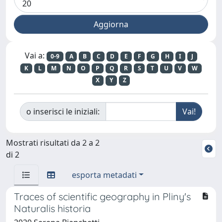
Vai a:
0-9
A
B
C
D
E
F
G
H
I
J
K
L
M
N
O
P
Q
R
S
T
U
V
W
X
Y
Z
o inserisci le iniziali:
Mostrati risultati da 2 a 2
di 2
esporta metadati
Traces of scientific geography in Pliny's
Naturalis historia