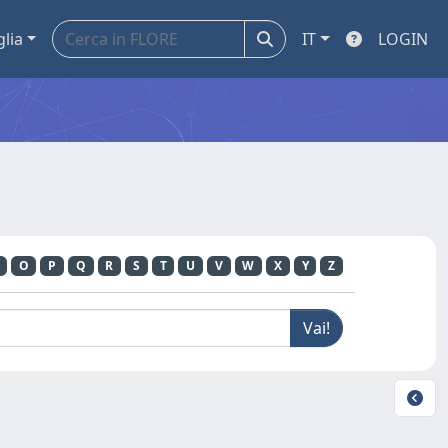
glia
IT
LOGIN
O
P
Q
R
S
T
U
V
W
X
Y
Z