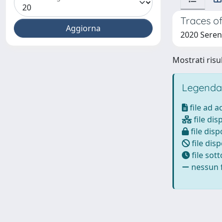
Traces of
2020 Seren
Mostrati risul
Legenda
file ad 
file dis
file disp
file disp
file sot
nessun f