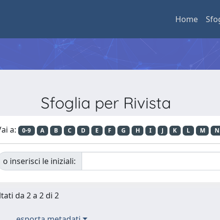
Home
Sfo
Sfoglia per Rivista
ai a:
0-9
A
B
C
D
E
F
G
H
I
J
K
L
M
N
o inserisci le iniziali:
tati da 2 a 2 di 2
esporta metadati