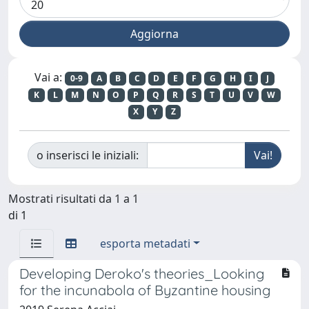
Vai a:
0-9
A
B
C
D
E
F
G
H
I
J
K
L
M
N
O
P
Q
R
S
T
U
V
W
X
Y
Z
o inserisci le iniziali:
Mostrati risultati da 1 a 1
di 1
esporta metadati
Developing Deroko's theories_Looking
for the incunabola of Byzantine housing