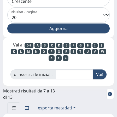
Risultati/Pagina
Vai a:
0-9
A
B
C
D
E
F
G
H
I
J
K
L
M
N
O
P
Q
R
S
T
U
V
W
X
Y
Z
o inserisci le iniziali:
Mostrati risultati da 7 a 13
di 13
esporta metadati