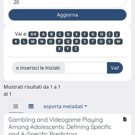
Vai a:
0-9
A
B
C
D
E
F
G
H
I
J
K
L
M
N
O
P
Q
R
S
T
U
V
W
X
Y
Z
o inserisci le iniziali:
Mostrati risultati da 1 a 1
di 1
esporta metadati
Gambling and Videogame Playing
Among Adolescents: Defining Specific
and A-Specific Predictors