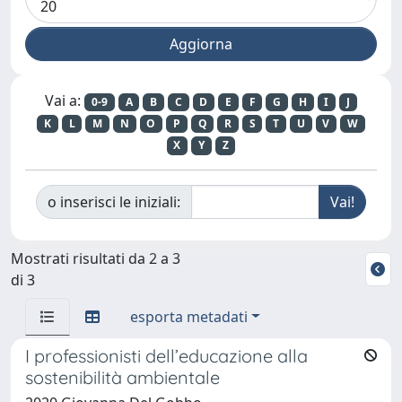
Vai a:
0-9
A
B
C
D
E
F
G
H
I
J
K
L
M
N
O
P
Q
R
S
T
U
V
W
X
Y
Z
o inserisci le iniziali:
Mostrati risultati da 2 a 3
di 3
esporta metadati
I professionisti dell’educazione alla
sostenibilità ambientale