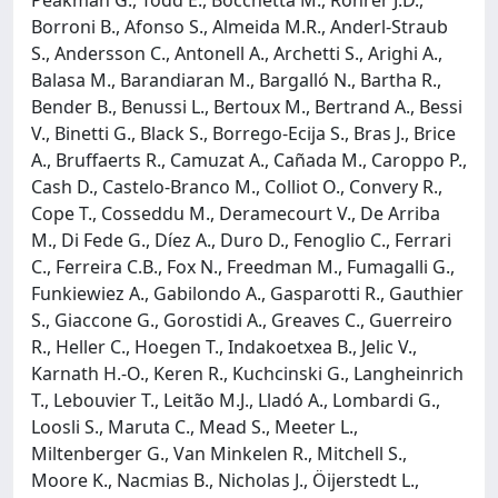
Borroni B., Afonso S., Almeida M.R., Anderl-Straub
S., Andersson C., Antonell A., Archetti S., Arighi A.,
Balasa M., Barandiaran M., Bargalló N., Bartha R.,
Bender B., Benussi L., Bertoux M., Bertrand A., Bessi
V., Binetti G., Black S., Borrego-Ecija S., Bras J., Brice
A., Bruffaerts R., Camuzat A., Cañada M., Caroppo P.,
Cash D., Castelo-Branco M., Colliot O., Convery R.,
Cope T., Cosseddu M., Deramecourt V., De Arriba
M., Di Fede G., Díez A., Duro D., Fenoglio C., Ferrari
C., Ferreira C.B., Fox N., Freedman M., Fumagalli G.,
Funkiewiez A., Gabilondo A., Gasparotti R., Gauthier
S., Giaccone G., Gorostidi A., Greaves C., Guerreiro
R., Heller C., Hoegen T., Indakoetxea B., Jelic V.,
Karnath H.-O., Keren R., Kuchcinski G., Langheinrich
T., Lebouvier T., Leitão M.J., Lladó A., Lombardi G.,
Loosli S., Maruta C., Mead S., Meeter L.,
Miltenberger G., Van Minkelen R., Mitchell S.,
Moore K., Nacmias B., Nicholas J., Öijerstedt L.,