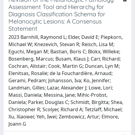
Assessment Tool and Hierarchy for
Diagnosis Classification Schema for
Melanocytic Lesions: A Consensus
Statement
2023 Barnhill, Raymond L; Elder, David E; Piepkorn,
Michael W; Knezevich, Stevan R; Reisch, Lisa M;
Eguchi, Megan M; Bastian, Boris C; Blokx, Willeke;
Bosenberg, Marcus; Busam, Klaus J; Carr, Richard;
Cochran, Alistair; Cook, Martin G; Duncan, Lyn M;
Elenitsas, Rosalie; de la Fouchardière, Arnaud;
Gerami, Pedram; Johansson, Iva; Ko, Jennifer;
Landman, Gilles; Lazar, Alexander J; Lowe, Lori;
Massi, Daniela; Messina, Jane; Mihic-Probst,
Daniela; Parker, Douglas C; Schmidt, Birgitta; Shea,
Christopher R; Scolyer, Richard A; Tetzlaff, Michael;
Xu, Xiaowei; Yeh, Iwei; Zembowicz, Artur; Elmore,
Joann G