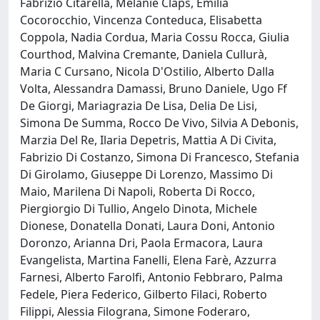
Fabrizio Citarella, Melanie Claps, Emilia
Cocorocchio, Vincenza Conteduca, Elisabetta
Coppola, Nadia Cordua, Maria Cossu Rocca, Giulia
Courthod, Malvina Cremante, Daniela Cullurà,
Maria C Cursano, Nicola D'Ostilio, Alberto Dalla
Volta, Alessandra Damassi, Bruno Daniele, Ugo Ff
De Giorgi, Mariagrazia De Lisa, Delia De Lisi,
Simona De Summa, Rocco De Vivo, Silvia A Debonis,
Marzia Del Re, Ilaria Depetris, Mattia A Di Civita,
Fabrizio Di Costanzo, Simona Di Francesco, Stefania
Di Girolamo, Giuseppe Di Lorenzo, Massimo Di
Maio, Marilena Di Napoli, Roberta Di Rocco,
Piergiorgio Di Tullio, Angelo Dinota, Michele
Dionese, Donatella Donati, Laura Doni, Antonio
Doronzo, Arianna Dri, Paola Ermacora, Laura
Evangelista, Martina Fanelli, Elena Farè, Azzurra
Farnesi, Alberto Farolfi, Antonio Febbraro, Palma
Fedele, Piera Federico, Gilberto Filaci, Roberto
Filippi, Alessia Filograna, Simone Foderaro,