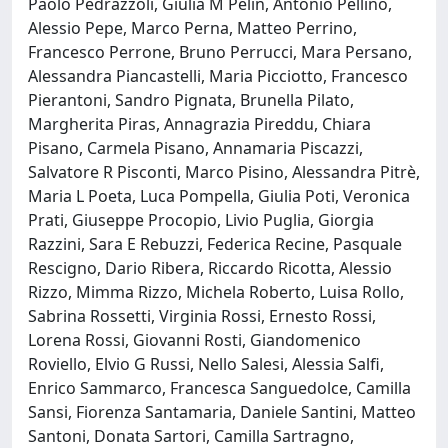
Paolo Pedrazzoli, Giulia M Pelin, Antonio Pellino,
Alessio Pepe, Marco Perna, Matteo Perrino,
Francesco Perrone, Bruno Perrucci, Mara Persano,
Alessandra Piancastelli, Maria Picciotto, Francesco
Pierantoni, Sandro Pignata, Brunella Pilato,
Margherita Piras, Annagrazia Pireddu, Chiara
Pisano, Carmela Pisano, Annamaria Piscazzi,
Salvatore R Pisconti, Marco Pisino, Alessandra Pitrè,
Maria L Poeta, Luca Pompella, Giulia Poti, Veronica
Prati, Giuseppe Procopio, Livio Puglia, Giorgia
Razzini, Sara E Rebuzzi, Federica Recine, Pasquale
Rescigno, Dario Ribera, Riccardo Ricotta, Alessio
Rizzo, Mimma Rizzo, Michela Roberto, Luisa Rollo,
Sabrina Rossetti, Virginia Rossi, Ernesto Rossi,
Lorena Rossi, Giovanni Rosti, Giandomenico
Roviello, Elvio G Russi, Nello Salesi, Alessia Salfi,
Enrico Sammarco, Francesca Sanguedolce, Camilla
Sansi, Fiorenza Santamaria, Daniele Santini, Matteo
Santoni, Donata Sartori, Camilla Sartragno,