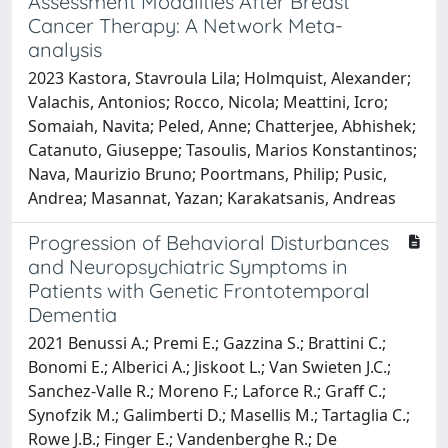
Assessment Modalities After Breast
Cancer Therapy: A Network Meta-
analysis
2023 Kastora, Stavroula Lila; Holmquist, Alexander;
Valachis, Antonios; Rocco, Nicola; Meattini, Icro;
Somaiah, Navita; Peled, Anne; Chatterjee, Abhishek;
Catanuto, Giuseppe; Tasoulis, Marios Konstantinos;
Nava, Maurizio Bruno; Poortmans, Philip; Pusic,
Andrea; Masannat, Yazan; Karakatsanis, Andreas
Progression of Behavioral Disturbances
and Neuropsychiatric Symptoms in
Patients with Genetic Frontotemporal
Dementia
2021 Benussi A.; Premi E.; Gazzina S.; Brattini C.;
Bonomi E.; Alberici A.; Jiskoot L.; Van Swieten J.C.;
Sanchez-Valle R.; Moreno F.; Laforce R.; Graff C.;
Synofzik M.; Galimberti D.; Masellis M.; Tartaglia C.;
Rowe J.B.; Finger E.; Vandenberghe R.; De