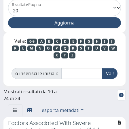
Risultati/Pagina
Vai a:
0-9
A
B
C
D
E
F
G
H
I
J
K
L
M
N
O
P
Q
R
S
T
U
V
W
X
Y
Z
o inserisci le iniziali:
Mostrati risultati da 10 a
24 di 24
esporta metadati
Factors Associated With Severe