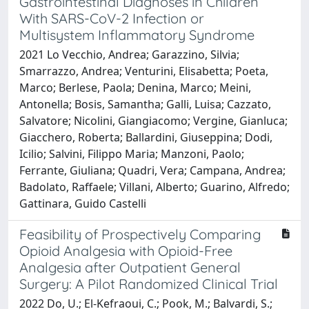
Gastrointestinal Diagnoses in Children
With SARS-CoV-2 Infection or
Multisystem Inflammatory Syndrome
2021 Lo Vecchio, Andrea; Garazzino, Silvia;
Smarrazzo, Andrea; Venturini, Elisabetta; Poeta,
Marco; Berlese, Paola; Denina, Marco; Meini,
Antonella; Bosis, Samantha; Galli, Luisa; Cazzato,
Salvatore; Nicolini, Giangiacomo; Vergine, Gianluca;
Giacchero, Roberta; Ballardini, Giuseppina; Dodi,
Icilio; Salvini, Filippo Maria; Manzoni, Paolo;
Ferrante, Giuliana; Quadri, Vera; Campana, Andrea;
Badolato, Raffaele; Villani, Alberto; Guarino, Alfredo;
Gattinara, Guido Castelli
Feasibility of Prospectively Comparing
Opioid Analgesia with Opioid-Free
Analgesia after Outpatient General
Surgery: A Pilot Randomized Clinical Trial
2022 Do, U.; El-Kefraoui, C.; Pook, M.; Balvardi, S.;