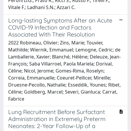
Peroni D.G.; Prato R.; Ricci S.; Russo F.; Tirelli F.;
Vitale F.; Ladhani S.N.; Azzari C.
Long-lasting Symptoms After an Acute
COVID-19 Infection and Factors
Associated With Their Resolution
2022 Robineau, Olivier; Zins, Marie; Touvier,
Mathilde; Wiernik, Emmanuel; Lemogne, Cedric; de
Lamballerie, Xavier; Blanché, Hélène; Deleuze, Jean-
François; Saba Villarroel, Paola Mariela; Dorival,
Céline; Nicol, Jerome; Gomes-Rima, Roselyn;
Correia, Emmanuelle; Coeuret-Pellicer, Mireille;
Druesne-Pecollo, Nathalie; Esseddik, Younes; Ribet,
Céline; Goldberg, Marcel; Severi, Gianluca; Carrat,
Fabrice
Lung Recruitment Before Surfactant
Administration in Extremely Preterm
Neonates: 2-Year Follow-Up of a