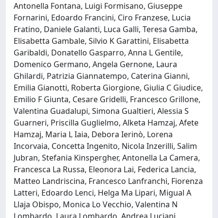
Antonella Fontana, Luigi Formisano, Giuseppe
Fornarini, Edoardo Francini, Ciro Franzese, Lucia
Fratino, Daniele Galanti, Luca Galli, Teresa Gamba,
Elisabetta Gambale, Silvio K Garattini, Elisabetta
Garibaldi, Donatello Gasparro, Anna L Gentile,
Domenico Germano, Angela Gernone, Laura
Ghilardi, Patrizia Giannatempo, Caterina Gianni,
Emilia Gianotti, Roberta Giorgione, Giulia C Giudice,
Emilio F Giunta, Cesare Gridelli, Francesco Grillone,
Valentina Guadalupi, Simona Gualtieri, Alessia S
Guarneri, Priscilla Guglielmo, Alketa Hamzaj, Afete
Hamzaj, Maria L Iaia, Debora Ierinò, Lorena
Incorvaia, Concetta Ingenito, Nicola Inzerilli, Salim
Jubran, Stefania Kinspergher, Antonella La Camera,
Francesca La Russa, Eleonora Lai, Federica Lancia,
Matteo Landriscina, Francesco Lanfranchi, Fiorenza
Latteri, Edoardo Lenci, Helga Ma Lipari, Migual A
Llaja Obispo, Monica Lo Vecchio, Valentina N
Lombardo, Laura Lombardo, Andrea Luciani,