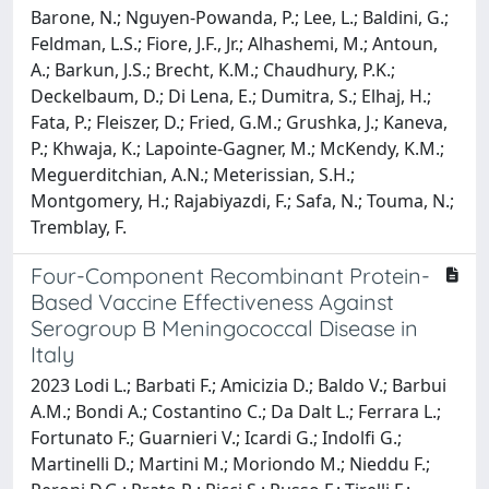
Barone, N.; Nguyen-Powanda, P.; Lee, L.; Baldini, G.;
Feldman, L.S.; Fiore, J.F., Jr.; Alhashemi, M.; Antoun,
A.; Barkun, J.S.; Brecht, K.M.; Chaudhury, P.K.;
Deckelbaum, D.; Di Lena, E.; Dumitra, S.; Elhaj, H.;
Fata, P.; Fleiszer, D.; Fried, G.M.; Grushka, J.; Kaneva,
P.; Khwaja, K.; Lapointe-Gagner, M.; McKendy, K.M.;
Meguerditchian, A.N.; Meterissian, S.H.;
Montgomery, H.; Rajabiyazdi, F.; Safa, N.; Touma, N.;
Tremblay, F.
Four-Component Recombinant Protein-
Based Vaccine Effectiveness Against
Serogroup B Meningococcal Disease in
Italy
2023 Lodi L.; Barbati F.; Amicizia D.; Baldo V.; Barbui
A.M.; Bondi A.; Costantino C.; Da Dalt L.; Ferrara L.;
Fortunato F.; Guarnieri V.; Icardi G.; Indolfi G.;
Martinelli D.; Martini M.; Moriondo M.; Nieddu F.;