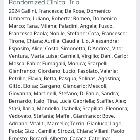
Randomized Clinical Trial
2024 Gallini, Francesca; De Rose, Domenico
Umberto; Iuliano, Roberta; Romeo, Domenico
Marco; Tana, Milena; Paladini, Angela; Fusco,
Francesca Paola; Nobile, Stefano; Cota, Francesco;
Tirone, Chiara; Aurilia, Claudia; Lio, Alessandra;
Esposito, Alice; Costa, Simonetta; D'Andrea, Vito;
Ventura, Maria Luisa; Carnielli, Virgilio; Dani, Carlo;
Mosca, Fabio; Fumagalli, Monica; Scarpelli,
Gianfranco; Giordano, Lucio; Fasolato, Valeria;
Petrillo, Flavia; Betta, Pasqua; Solinas, Agostina;
Gitto, Eloisa; Gargano, Giancarlo; Mescoli,
Giovanna; Martinelli, Stefano; Di Fabio, Sandra;
Bernardo, Italo; Tina, Lucia Gabriella; Staffler, Alex;
Stasi, Ilaria; Mondello, Isabella; Scapillati, Eleonora;
Vedovato, Stefania; Maffei, Gianfranco; Bove,
Adriano; Vitaliti, Marcello; Terrin, Gianluca; Lago,
Paola; Gizzi, Camilla; Strozzi, Chiara; Villani, Paolo
Ernesto; Berardi, Alberto; Cacace, Caterina;