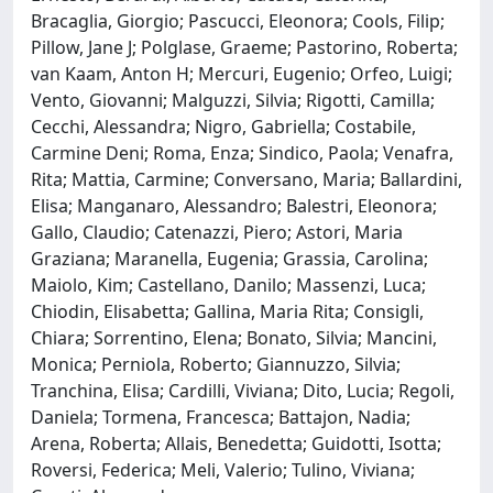
Bracaglia, Giorgio; Pascucci, Eleonora; Cools, Filip;
Pillow, Jane J; Polglase, Graeme; Pastorino, Roberta;
van Kaam, Anton H; Mercuri, Eugenio; Orfeo, Luigi;
Vento, Giovanni; Malguzzi, Silvia; Rigotti, Camilla;
Cecchi, Alessandra; Nigro, Gabriella; Costabile,
Carmine Deni; Roma, Enza; Sindico, Paola; Venafra,
Rita; Mattia, Carmine; Conversano, Maria; Ballardini,
Elisa; Manganaro, Alessandro; Balestri, Eleonora;
Gallo, Claudio; Catenazzi, Piero; Astori, Maria
Graziana; Maranella, Eugenia; Grassia, Carolina;
Maiolo, Kim; Castellano, Danilo; Massenzi, Luca;
Chiodin, Elisabetta; Gallina, Maria Rita; Consigli,
Chiara; Sorrentino, Elena; Bonato, Silvia; Mancini,
Monica; Perniola, Roberto; Giannuzzo, Silvia;
Tranchina, Elisa; Cardilli, Viviana; Dito, Lucia; Regoli,
Daniela; Tormena, Francesca; Battajon, Nadia;
Arena, Roberta; Allais, Benedetta; Guidotti, Isotta;
Roversi, Federica; Meli, Valerio; Tulino, Viviana;