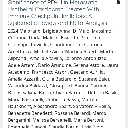
Significance of PD-L1 in Metastatic
Urothelial Carcinoma Treated With
Immune Checkpoint Inhibitors: A
Systematic Review and Meta-Analysis
2024 Maiorano, Brigida Anna; Di Maio, Massimo;
Cerbone, Linda; Maiello, Evaristo; Procopio,
Giuseppe; Roviello, Giandomenico; Caterina
Accettura /, Michele Aieta, Martina Alberti, Marta
Aliprandi, Amelia Altavilla, Lorenzo Antonuzzo,
Adele Artemi, Dario Arundine, Serena Astore, Laura
Attademo, Francesco Atzori, Gaetano Aurilio,
Amalia Azzariti, Giulia Baciarello, Susanne Baier,
Valentina Baldazzi, Giuseppe L Banna, Carmen
Barile, Salvina Barra, Chiara Barraco, Debora Basile,
Maria Bassanelli, Umberto Basso, Matteo
Bauckneht, Alessandra Bearz, Salvatore R Bellia,
Benedetta Benedetti, Rossana Berardi, Marco
Bergamini, Melissa Bersanelli, Maria Bertoni,
Emanuela Bianchi, Claudia Biasini, Livia Bidin,