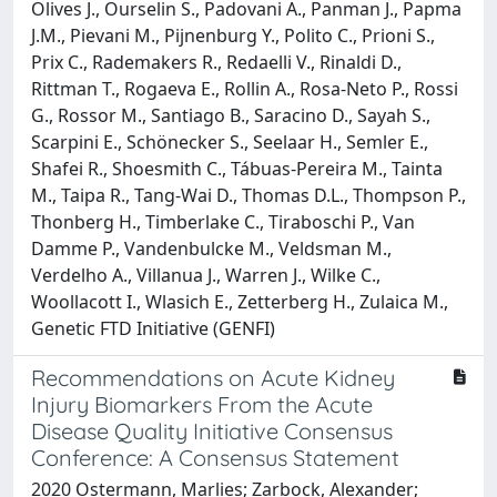
Olives J., Ourselin S., Padovani A., Panman J., Papma
J.M., Pievani M., Pijnenburg Y., Polito C., Prioni S.,
Prix C., Rademakers R., Redaelli V., Rinaldi D.,
Rittman T., Rogaeva E., Rollin A., Rosa-Neto P., Rossi
G., Rossor M., Santiago B., Saracino D., Sayah S.,
Scarpini E., Schönecker S., Seelaar H., Semler E.,
Shafei R., Shoesmith C., Tábuas-Pereira M., Tainta
M., Taipa R., Tang-Wai D., Thomas D.L., Thompson P.,
Thonberg H., Timberlake C., Tiraboschi P., Van
Damme P., Vandenbulcke M., Veldsman M.,
Verdelho A., Villanua J., Warren J., Wilke C.,
Woollacott I., Wlasich E., Zetterberg H., Zulaica M.,
Genetic FTD Initiative (GENFI)
Recommendations on Acute Kidney
Injury Biomarkers From the Acute
Disease Quality Initiative Consensus
Conference: A Consensus Statement
2020 Ostermann, Marlies; Zarbock, Alexander;