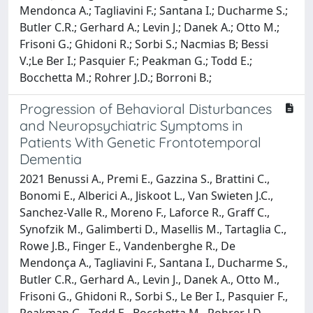
Mendonca A.; Tagliavini F.; Santana I.; Ducharme S.;
Butler C.R.; Gerhard A.; Levin J.; Danek A.; Otto M.;
Frisoni G.; Ghidoni R.; Sorbi S.; Nacmias B; Bessi
V.;Le Ber I.; Pasquier F.; Peakman G.; Todd E.;
Bocchetta M.; Rohrer J.D.; Borroni B.;
Progression of Behavioral Disturbances
and Neuropsychiatric Symptoms in
Patients With Genetic Frontotemporal
Dementia
2021 Benussi A., Premi E., Gazzina S., Brattini C.,
Bonomi E., Alberici A., Jiskoot L., Van Swieten J.C.,
Sanchez-Valle R., Moreno F., Laforce R., Graff C.,
Synofzik M., Galimberti D., Masellis M., Tartaglia C.,
Rowe J.B., Finger E., Vandenberghe R., De
Mendonça A., Tagliavini F., Santana I., Ducharme S.,
Butler C.R., Gerhard A., Levin J., Danek A., Otto M.,
Frisoni G., Ghidoni R., Sorbi S., Le Ber I., Pasquier F.,
Peakman G., Todd E., Bocchetta M., Rohrer J.D.,