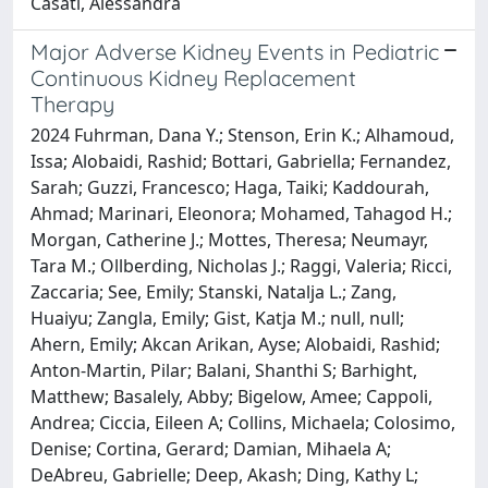
Casati, Alessandra
Major Adverse Kidney Events in Pediatric
Continuous Kidney Replacement
Therapy
2024 Fuhrman, Dana Y.; Stenson, Erin K.; Alhamoud,
Issa; Alobaidi, Rashid; Bottari, Gabriella; Fernandez,
Sarah; Guzzi, Francesco; Haga, Taiki; Kaddourah,
Ahmad; Marinari, Eleonora; Mohamed, Tahagod H.;
Morgan, Catherine J.; Mottes, Theresa; Neumayr,
Tara M.; Ollberding, Nicholas J.; Raggi, Valeria; Ricci,
Zaccaria; See, Emily; Stanski, Natalja L.; Zang,
Huaiyu; Zangla, Emily; Gist, Katja M.; null, null;
Ahern, Emily; Akcan Arikan, Ayse; Alobaidi, Rashid;
Anton-Martin, Pilar; Balani, Shanthi S; Barhight,
Matthew; Basalely, Abby; Bigelow, Amee; Cappoli,
Andrea; Ciccia, Eileen A; Collins, Michaela; Colosimo,
Denise; Cortina, Gerard; Damian, Mihaela A;
DeAbreu, Gabrielle; Deep, Akash; Ding, Kathy L;