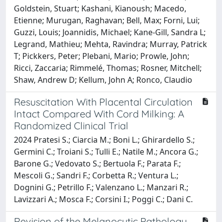
Goldstein, Stuart; Kashani, Kianoush; Macedo,
Etienne; Murugan, Raghavan; Bell, Max; Forni, Lui;
Guzzi, Louis; Joannidis, Michael; Kane-Gill, Sandra L;
Legrand, Mathieu; Mehta, Ravindra; Murray, Patrick
T; Pickkers, Peter; Plebani, Mario; Prowle, John;
Ricci, Zaccaria; Rimmelé, Thomas; Rosner, Mitchell;
Shaw, Andrew D; Kellum, John A; Ronco, Claudio
Resuscitation With Placental Circulation
Intact Compared With Cord Milking: A
Randomized Clinical Trial
2024 Pratesi S.; Ciarcia M.; Boni L.; Ghirardello S.;
Germini C.; Troiani S.; Tulli E.; Natile M.; Ancora G.;
Barone G.; Vedovato S.; Bertuola F.; Parata F.;
Mescoli G.; Sandri F.; Corbetta R.; Ventura L.;
Dognini G.; Petrillo F.; Valenzano L.; Manzari R.;
Lavizzari A.; Mosca F.; Corsini I.; Poggi C.; Dani C.
Revision of the Melanocytic Pathology