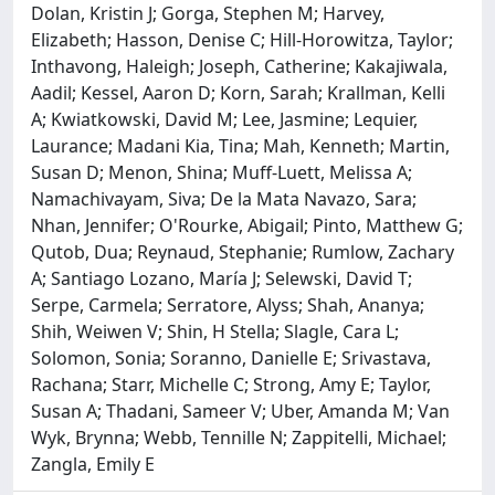
Dolan, Kristin J; Gorga, Stephen M; Harvey,
Elizabeth; Hasson, Denise C; Hill-Horowitza, Taylor;
Inthavong, Haleigh; Joseph, Catherine; Kakajiwala,
Aadil; Kessel, Aaron D; Korn, Sarah; Krallman, Kelli
A; Kwiatkowski, David M; Lee, Jasmine; Lequier,
Laurance; Madani Kia, Tina; Mah, Kenneth; Martin,
Susan D; Menon, Shina; Muff-Luett, Melissa A;
Namachivayam, Siva; De la Mata Navazo, Sara;
Nhan, Jennifer; O'Rourke, Abigail; Pinto, Matthew G;
Qutob, Dua; Reynaud, Stephanie; Rumlow, Zachary
A; Santiago Lozano, María J; Selewski, David T;
Serpe, Carmela; Serratore, Alyss; Shah, Ananya;
Shih, Weiwen V; Shin, H Stella; Slagle, Cara L;
Solomon, Sonia; Soranno, Danielle E; Srivastava,
Rachana; Starr, Michelle C; Strong, Amy E; Taylor,
Susan A; Thadani, Sameer V; Uber, Amanda M; Van
Wyk, Brynna; Webb, Tennille N; Zappitelli, Michael;
Zangla, Emily E