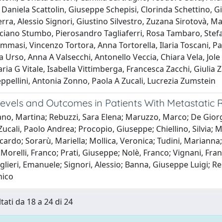
Daniela Scattolin, Giuseppe Schepisi, Clorinda Schettino, 
rra, Alessio Signori, Giustino Silvestro, Zuzana Sirotovà, Ma
uciano Stumbo, Pierosandro Tagliaferri, Rosa Tambaro, Stef
mmasi, Vincenzo Tortora, Anna Tortorella, Ilaria Toscani, P
 Urso, Anna A Valsecchi, Antonello Veccia, Chiara Vela, Jole
ria G Vitale, Isabella Vittimberga, Francesca Zacchi, Giulia 
ppellini, Antonia Zonno, Paola A Zucali, Lucrezia Zumstein
evels and Outcomes in Patients With Metastatic 
no, Martina; Rebuzzi, Sara Elena; Maruzzo, Marco; De Giorgi,
ucali, Paolo Andrea; Procopio, Giuseppe; Chiellino, Silvia; Mi
ccardo; Sorarù, Mariella; Mollica, Veronica; Tudini, Marianna; 
Morelli, Franco; Prati, Giuseppe; Nolè, Franco; Vignani, Fran
lieri, Emanuele; Signori, Alessio; Banna, Giuseppe Luigi; R
ico
tati da 18 a 24 di 24