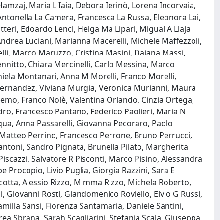
 Hamzaj, Maria L Iaia, Debora Ierinò, Lorena Incorvaia,
, Antonella La Camera, Francesca La Russa, Eleonora Lai,
teri, Edoardo Lenci, Helga Ma Lipari, Migual A Llaja
drea Luciani, Marianna Macerelli, Michele Maffezzoli,
lli, Marco Maruzzo, Cristina Masini, Daiana Massi,
nitto, Chiara Mercinelli, Carlo Messina, Marco
iela Montanari, Anna M Morelli, Franco Morelli,
ernandez, Viviana Murgia, Veronica Murianni, Maura
emo, Franco Nolè, Valentina Orlando, Cinzia Ortega,
ndro, Francesco Pantano, Federico Paolieri, Maria N
qua, Anna Passarelli, Giovanna Pecoraro, Paolo
, Matteo Perrino, Francesco Perrone, Bruno Perrucci,
antoni, Sandro Pignata, Brunella Pilato, Margherita
iscazzi, Salvatore R Pisconti, Marco Pisino, Alessandra
e Procopio, Livio Puglia, Giorgia Razzini, Sara E
icotta, Alessio Rizzo, Mimma Rizzo, Michela Roberto,
si, Giovanni Rosti, Giandomenico Roviello, Elvio G Russi,
milla Sansi, Fiorenza Santamaria, Daniele Santini,
ea Sbrana, Sarah Scagliarini, Stefania Scala, Giuseppa