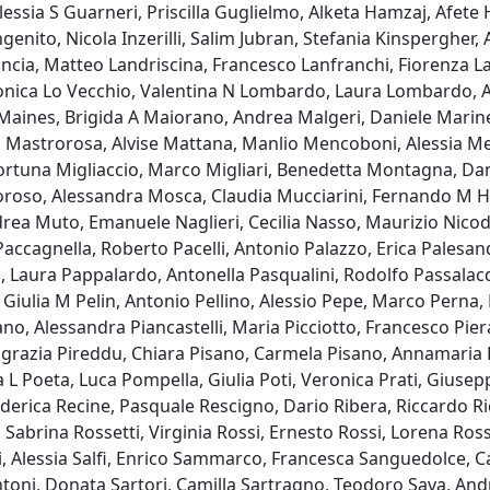
Alessia S Guarneri, Priscilla Guglielmo, Alketa Hamzaj, Afete
genito, Nicola Inzerilli, Salim Jubran, Stefania Kinspergher
ncia, Matteo Landriscina, Francesco Lanfranchi, Fiorenza Lat
nica Lo Vecchio, Valentina N Lombardo, Laura Lombardo, An
Maines, Brigida A Maiorano, Andrea Malgeri, Daniele Marine
 Mastrorosa, Alvise Mattana, Manlio Mencoboni, Alessia Men
ortuna Migliaccio, Marco Migliari, Benedetta Montagna, Dan
roso, Alessandra Mosca, Claudia Mucciarini, Fernando M H
rea Muto, Emanuele Naglieri, Cecilia Nasso, Maurizio Nicod
Paccagnella, Roberto Pacelli, Antonio Palazzo, Erica Palesa
, Laura Pappalardo, Antonella Pasqualini, Rodolfo Passalac
 Giulia M Pelin, Antonio Pellino, Alessio Pepe, Marco Perna
o, Alessandra Piancastelli, Maria Picciotto, Francesco Pier
grazia Pireddu, Chiara Pisano, Carmela Pisano, Annamaria P
a L Poeta, Luca Pompella, Giulia Poti, Veronica Prati, Giusepp
derica Recine, Pasquale Rescigno, Dario Ribera, Riccardo R
, Sabrina Rossetti, Virginia Rossi, Ernesto Rossi, Lorena Ros
i, Alessia Salfi, Enrico Sammarco, Francesca Sanguedolce, Ca
toni, Donata Sartori, Camilla Sartragno, Teodoro Sava, Andr