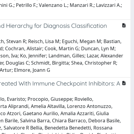
ini G.; Petrillo F.; Valenzano L.; Manzari R.; Lavizzari A.;
 Hierarchy for Diagnosis Classification
ch, Stevan R; Reisch, Lisa M; Eguchi, Megan M; Bastian,
rd; Cochran, Alistair; Cook, Martin G; Duncan, Lyn M;
on, Iva; Ko, Jennifer; Landman, Gilles; Lazar, Alexander
er, Douglas C; Schmidt, Birgitta; Shea, Christopher R;
, Artur; Elmore, Joann G
Treated With Immune Checkpoint Inhibitors: A
o, Evaristo; Procopio, Giuseppe; Roviello,
rta Aliprandi, Amelia Altavilla, Lorenzo Antonuzzo,
 Atzori, Gaetano Aurilio, Amalia Azzariti, Giulia
 Barile, Salvina Barra, Chiara Barraco, Debora Basile,
 Salvatore R Bellia, Benedetta Benedetti, Rossana