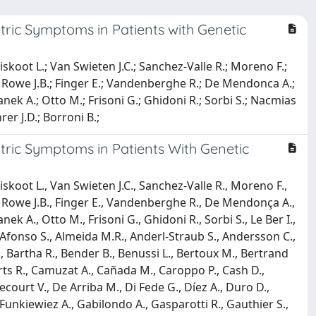
ric Symptoms in Patients with Genetic
 Jiskoot L.; Van Swieten J.C.; Sanchez-Valle R.; Moreno F.;
C.; Rowe J.B.; Finger E.; Vandenberghe R.; De Mendonca A.;
Danek A.; Otto M.; Frisoni G.; Ghidoni R.; Sorbi S.; Nacmias
er J.D.; Borroni B.;
tric Symptoms in Patients With Genetic
 Jiskoot L., Van Swieten J.C., Sanchez-Valle R., Moreno F.,
C., Rowe J.B., Finger E., Vandenberghe R., De Mendonça A.,
nek A., Otto M., Frisoni G., Ghidoni R., Sorbi S., Le Ber I.,
 Afonso S., Almeida M.R., Anderl-Straub S., Andersson C.,
., Bartha R., Bender B., Benussi L., Bertoux M., Bertrand
ffaerts R., Camuzat A., Cañada M., Caroppo P., Cash D.,
ourt V., De Arriba M., Di Fede G., Díez A., Duro D.,
 Funkiewiez A., Gabilondo A., Gasparotti R., Gauthier S.,