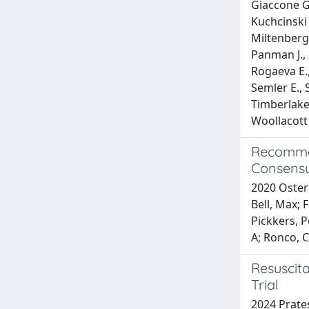
Giaccone G.
Kuchcinski 
Miltenberge
Panman J., 
Rogaeva E.,
Semler E., 
Timberlake 
Woollacott 
Recommen
Consensu
2020 Oster
Bell, Max; 
Pickkers, P
A; Ronco, 
Resuscita
Trial
2024 Pratesi