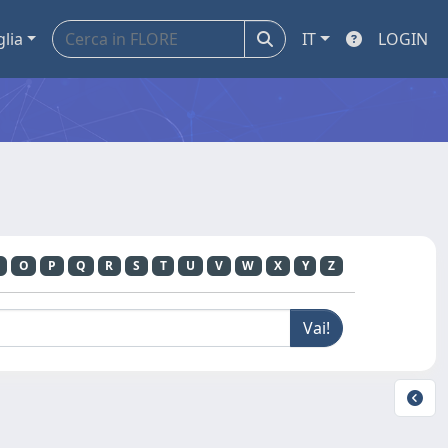
glia
IT
LOGIN
O
P
Q
R
S
T
U
V
W
X
Y
Z