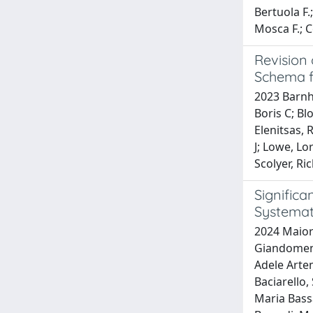
Bertuola F.;
Mosca F.; Co
Revision 
Schema f
2023 Barnhi
Boris C; Bl
Elenitsas, 
J; Lowe, Lo
Scolyer, Ri
Significa
Systemat
2024 Maiora
Giandomenic
Adele Artem
Baciarello,
Maria Bass