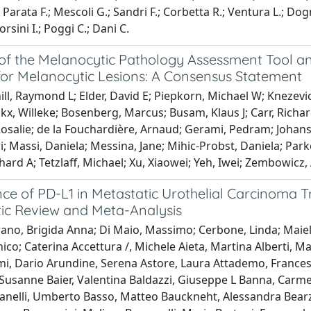
 Parata F.; Mescoli G.; Sandri F.; Corbetta R.; Ventura L.; Dogn
rsini I.; Poggi C.; Dani C.
of the Melanocytic Pathology Assessment Tool and
or Melanocytic Lesions: A Consensus Statement
ll, Raymond L; Elder, David E; Piepkorn, Michael W; Knezevi
okx, Willeke; Bosenberg, Marcus; Busam, Klaus J; Carr, Richa
Rosalie; de la Fouchardière, Arnaud; Gerami, Pedram; Johanss
ri; Massi, Daniela; Messina, Jane; Mihic-Probst, Daniela; Park
chard A; Tetzlaff, Michael; Xu, Xiaowei; Yeh, Iwei; Zembowicz
nce of PD-L1 in Metastatic Urothelial Carcinoma 
ic Review and Meta-Analysis
no, Brigida Anna; Di Maio, Massimo; Cerbone, Linda; Maiell
o; Caterina Accettura /, Michele Aieta, Martina Alberti, Ma
i, Dario Arundine, Serena Astore, Laura Attademo, Francesco
 Susanne Baier, Valentina Baldazzi, Giuseppe L Banna, Carmen
anelli, Umberto Basso, Matteo Bauckneht, Alessandra Bearz,