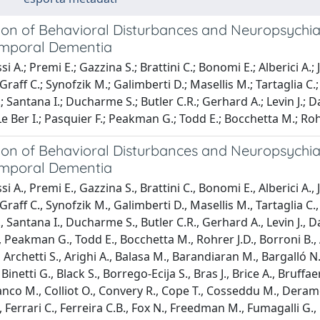
ion of Behavioral Disturbances and Neuropsychiat
mporal Dementia
i A.; Premi E.; Gazzina S.; Brattini C.; Bonomi E.; Alberici A.;
 Graff C.; Synofzik M.; Galimberti D.; Masellis M.; Tartaglia 
F.; Santana I.; Ducharme S.; Butler C.R.; Gerhard A.; Levin J.; 
;Le Ber I.; Pasquier F.; Peakman G.; Todd E.; Bocchetta M.; Rohr
ion of Behavioral Disturbances and Neuropsychia
mporal Dementia
i A., Premi E., Gazzina S., Brattini C., Bonomi E., Alberici A.,
 Graff C., Synofzik M., Galimberti D., Masellis M., Tartaglia 
., Santana I., Ducharme S., Butler C.R., Gerhard A., Levin J., Da
, Peakman G., Todd E., Bocchetta M., Rohrer J.D., Borroni B.,
, Archetti S., Arighi A., Balasa M., Barandiaran M., Bargalló N
, Binetti G., Black S., Borrego-Ecija S., Bras J., Brice A., Bru
nco M., Colliot O., Convery R., Cope T., Cosseddu M., Deramec
, Ferrari C., Ferreira C.B., Fox N., Freedman M., Fumagalli G.,