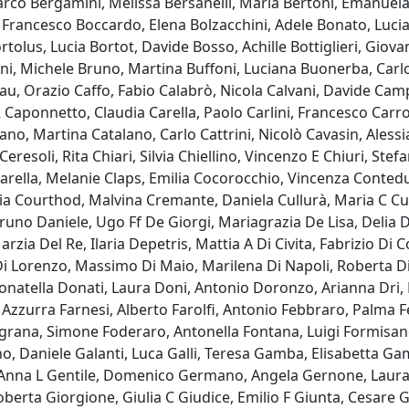
rco Bergamini, Melissa Bersanelli, Maria Bertoni, Emanuela B
, Francesco Boccardo, Elena Bolzacchini, Adele Bonato, Lu
tolus, Lucia Bortot, Davide Bosso, Achille Bottiglieri, Giova
ni, Michele Bruno, Martina Buffoni, Luciana Buonerba, Carl
dau, Orazio Caffo, Fabio Calabrò, Nicola Calvani, Davide C
 Caponnetto, Claudia Carella, Paolo Carlini, Francesco Car
ano, Martina Catalano, Carlo Cattrini, Nicolò Cavasin, Aless
Ceresoli, Rita Chiari, Silvia Chiellino, Vincenzo E Chiuri, Ste
tarella, Melanie Claps, Emilia Cocorocchio, Vincenza Conte
ia Courthod, Malvina Cremante, Daniela Cullurà, Maria C Cur
uno Daniele, Ugo Ff De Giorgi, Mariagrazia De Lisa, Delia 
rzia Del Re, Ilaria Depetris, Mattia A Di Civita, Fabrizio D
 Lorenzo, Massimo Di Maio, Marilena Di Napoli, Roberta Di 
natella Donati, Laura Doni, Antonio Doronzo, Arianna Dri, 
 Azzurra Farnesi, Alberto Farolfi, Antonio Febbraro, Palma Fed
ograna, Simone Foderaro, Antonella Fontana, Luigi Formisan
no, Daniele Galanti, Luca Galli, Teresa Gamba, Elisabetta Gamb
Anna L Gentile, Domenico Germano, Angela Gernone, Laura G
oberta Giorgione, Giulia C Giudice, Emilio F Giunta, Cesare 