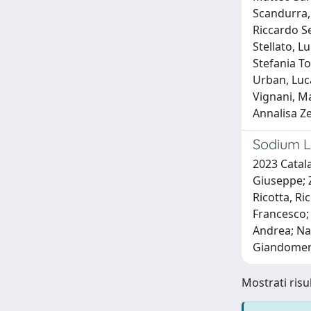
Scandurra, 
Riccardo Se
Stellato, L
Stefania To
Urban, Luca
Vignani, Ma
Annalisa Ze
Sodium L
2023 Catala
Giuseppe; Z
Ricotta, Ri
Francesco; 
Andrea; Nag
Giandomen
Mostrati risul