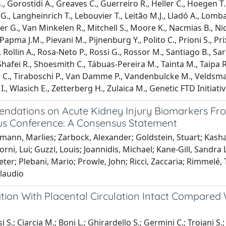
, Gorostidi A., Greaves C., Guerreiro R., Heller C., Hoegen T.,
G., Langheinrich T., Lebouvier T., Leitão M.J., Lladó A., Lomba
r G., Van Minkelen R., Mitchell S., Moore K., Nacmias B., Nichol
Papma J.M., Pievani M., Pijnenburg Y., Polito C., Prioni S., Pri
 Rollin A., Rosa-Neto P., Rossi G., Rossor M., Santiago B., Sar
Shafei R., Shoesmith C., Tábuas-Pereira M., Tainta M., Taipa
C., Tiraboschi P., Van Damme P., Vandenbulcke M., Veldsman M
I., Wlasich E., Zetterberg H., Zulaica M., Genetic FTD Initiati
dations on Acute Kidney Injury Biomarkers From 
s Conference: A Consensus Statement
mann, Marlies; Zarbock, Alexander; Goldstein, Stuart; Kas
Forni, Lui; Guzzi, Louis; Joannidis, Michael; Kane-Gill, Sandr
eter; Plebani, Mario; Prowle, John; Ricci, Zaccaria; Rimmelé
Claudio
tion With Placental Circulation Intact Compared 
 S.; Ciarcia M.; Boni L.; Ghirardello S.; Germini C.; Troiani S.