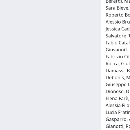
Berardi, Ma
Sara Bleve
Roberto Bor
Alessio Bru
Jessica Ca
Salvatore R
Fabio Catal
Giovanni L 
Fabrizio Ci
Rocca, Giul
Damassi, Br
Debonis, Ma
Giuseppe Di
Dionese, Do
Elena Farè,
Alessia Fil
Lucia Frati
Gasparro, 
Gianotti, R