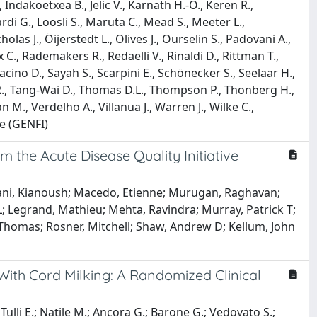
 Indakoetxea B., Jelic V., Karnath H.-O., Keren R.,
rdi G., Loosli S., Maruta C., Mead S., Meeter L.,
as J., Öijerstedt L., Olives J., Ourselin S., Padovani A.,
x C., Rademakers R., Redaelli V., Rinaldi D., Rittman T.,
acino D., Sayah S., Scarpini E., Schönecker S., Seelaar H.,
 R., Tang-Wai D., Thomas D.L., Thompson P., Thonberg H.,
., Verdelho A., Villanua J., Warren J., Wilke C.,
ve (GENFI)
the Acute Disease Quality Initiative
hani, Kianoush; Macedo, Etienne; Murugan, Raghavan;
a L; Legrand, Mathieu; Mehta, Ravindra; Murray, Patrick T;
, Thomas; Rosner, Mitchell; Shaw, Andrew D; Kellum, John
With Cord Milking: A Randomized Clinical
; Tulli E.; Natile M.; Ancora G.; Barone G.; Vedovato S.;