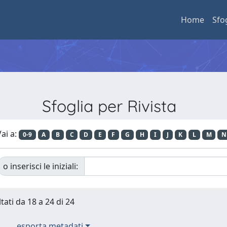
Home
Sfo
Sfoglia per Rivista
ai a:
0-9
A
B
C
D
E
F
G
H
I
J
K
L
M
N
o inserisci le iniziali:
tati da 18 a 24 di 24
esporta metadati