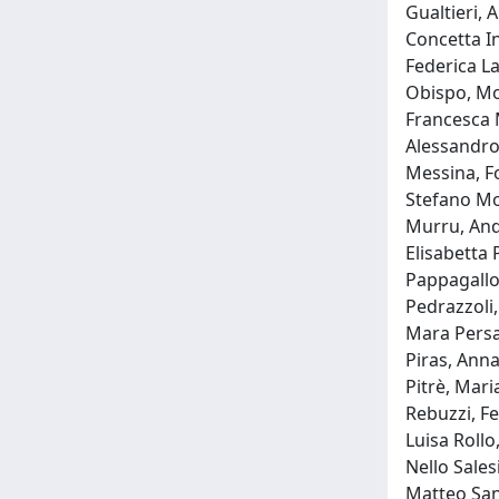
Gualtieri, 
Concetta In
Federica La
Obispo, Mo
Francesca 
Alessandro
Messina, F
Stefano Mo
Murru, And
Elisabetta 
Pappagallo
Pedrazzoli,
Mara Persan
Piras, Anna
Pitrè, Mari
Rebuzzi, Fe
Luisa Rollo
Nello Sales
Matteo San