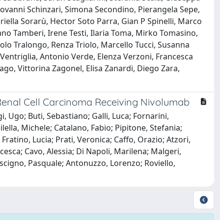
Giovanni Schinzari, Simona Secondino, Pierangela Sepe,
riella Sorarù, Hector Soto Parra, Gian P Spinelli, Marco
ano Tamberi, Irene Testi, Ilaria Toma, Mirko Tomasino,
aolo Tralongo, Renza Triolo, Marcello Tucci, Susanna
 Ventriglia, Antonio Verde, Elenza Verzoni, Francesca
Zago, Vittorina Zagonel, Elisa Zanardi, Diego Zara,
Renal Cell Carcinoma Receiving Nivolumab
 Ugo; Buti, Sebastiano; Galli, Luca; Fornarini,
lella, Michele; Catalano, Fabio; Pipitone, Stefania;
Fratino, Lucia; Prati, Veronica; Caffo, Orazio; Atzori,
cesca; Cavo, Alessia; Di Napoli, Marilena; Malgeri,
escigno, Pasquale; Antonuzzo, Lorenzo; Roviello,