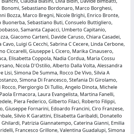
ianchi, Claudia Biasini, Livia Bidin, Davide Bimbatti,
cia Bonomi, Sebastiano Bordonaro, Marco Borghesi,
nni Bozza, Marco Bregni, Nicole Brighi, Enrico Bronte,
o Buonerba, Sebastiano Buti, Consuelo Buttigliero,
ampobasso, Samanta Capacci, Umberto Capitanio,
rozza, Giacomo Cartenì, Davide Caruso, Chiara Casadei,
ia Cavo, Luigi G Cecchi, Sabrina C Cecere, Linda Cerbone,
fano Ciccarelli, Giuseppe L Cicero, Marika Cinausero,
duca, Elisabetta Coppola, Nadia Cordua, Maria Cossu
sano, Nicola D'Ostilio, Alberto Dalla Volta, Alessandra
De Lisi, Simona De Summa, Rocco De Vivo, Silvia A
i Costanzo, Simona Di Francesco, Stefania Di Girolamo,
Rocco, Piergiorgio Di Tullio, Angelo Dinota, Michele
Paola Ermacora, Laura Evangelista, Martina Fanelli,
ele, Piera Federico, Gilberto Filaci, Roberto Filippi,
o, Giuseppe Fornarini, Edoardo Francini, Ciro Franzese,
ale, Silvio K Garattini, Elisabetta Garibaldi, Donatello
hilardi, Patrizia Giannatempo, Caterina Gianni, Emilia
Gridelli, Francesco Grillone, Valentina Guadalupi, Simona