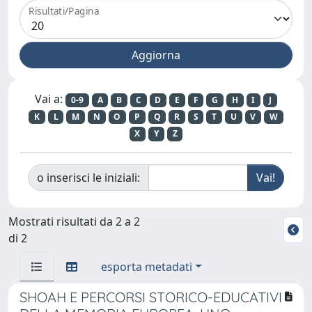
Risultati/Pagina
Vai a:
0-9
A
B
C
D
E
F
G
H
I
J
K
L
M
N
O
P
Q
R
S
T
U
V
W
X
Y
Z
o inserisci le iniziali:
Mostrati risultati da 2 a 2
di 2
esporta metadati
SHOAH E PERCORSI STORICO-EDUCATIVI