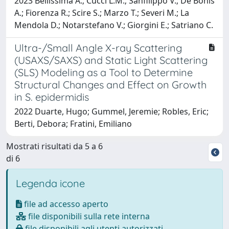
2023 Bellissima A.; Cucci L.M.; Sanfilippo V.; De Bonis
A.; Fiorenza R.; Scire S.; Marzo T.; Severi M.; La
Mendola D.; Notarstefano V.; Giorgini E.; Satriano C.
Ultra-/Small Angle X-ray Scattering
(USAXS/SAXS) and Static Light Scattering
(SLS) Modeling as a Tool to Determine
Structural Changes and Effect on Growth
in S. epidermidis
2022 Duarte, Hugo; Gummel, Jeremie; Robles, Eric;
Berti, Debora; Fratini, Emiliano
Mostrati risultati da 5 a 6
di 6
Legenda icone
file ad accesso aperto
file disponibili sulla rete interna
file disponibili agli utenti autorizzati