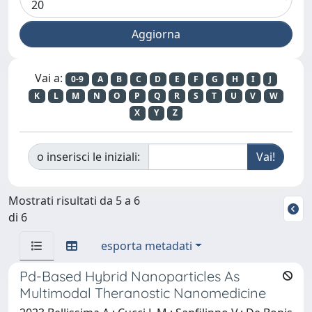
Vai a:
0-9
A
B
C
D
E
F
G
H
I
J
K
L
M
N
O
P
Q
R
S
T
U
V
W
X
Y
Z
o inserisci le iniziali:
Mostrati risultati da 5 a 6
di 6
esporta metadati
Pd-Based Hybrid Nanoparticles As
Multimodal Theranostic Nanomedicine