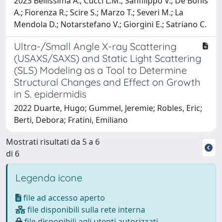
2023 Bellissima A.; Cucci L.M.; Sanfilippo V.; De Bonis
A.; Fiorenza R.; Scire S.; Marzo T.; Severi M.; La
Mendola D.; Notarstefano V.; Giorgini E.; Satriano C.
Ultra-/Small Angle X-ray Scattering
(USAXS/SAXS) and Static Light Scattering
(SLS) Modeling as a Tool to Determine
Structural Changes and Effect on Growth
in S. epidermidis
2022 Duarte, Hugo; Gummel, Jeremie; Robles, Eric;
Berti, Debora; Fratini, Emiliano
Mostrati risultati da 5 a 6
di 6
Legenda icone
file ad accesso aperto
file disponibili sulla rete interna
file disponibili agli utenti autorizzati