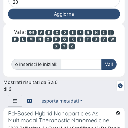
Vai a:
0-9
A
B
C
D
E
F
G
H
I
J
K
L
M
N
O
P
Q
R
S
T
U
V
W
X
Y
Z
o inserisci le iniziali:
Mostrati risultati da 5 a 6
di 6
esporta metadati
Pd-Based Hybrid Nanoparticles As
Multimodal Theranostic Nanomedicine