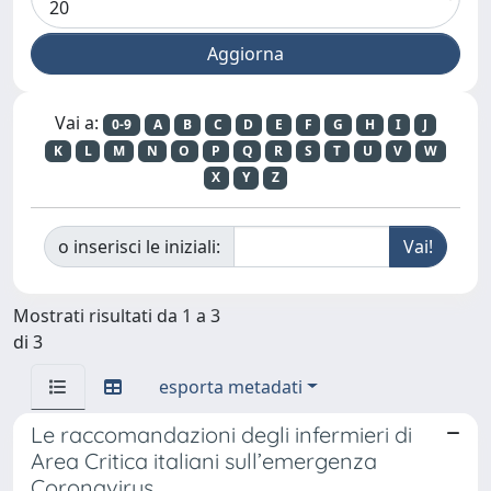
Vai a:
0-9
A
B
C
D
E
F
G
H
I
J
K
L
M
N
O
P
Q
R
S
T
U
V
W
X
Y
Z
o inserisci le iniziali:
Mostrati risultati da 1 a 3
di 3
esporta metadati
Le raccomandazioni degli infermieri di
Area Critica italiani sull’emergenza
Coronavirus