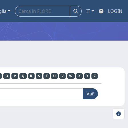
glia
IT
LOGIN
O
P
Q
R
S
T
U
V
W
X
Y
Z