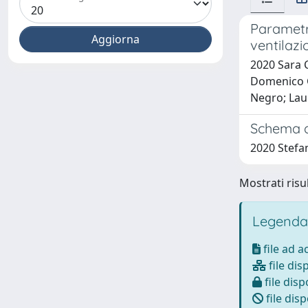
Parametri
ventilazi
2020 Sara C
Domenico Gi
Negro; Lau
Schema di
2020 Stefa
Mostrati risul
Legenda
file ad 
file dis
file disp
file disp