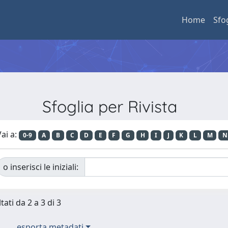
Home
Sfo
Sfoglia per Rivista
ai a:
0-9
A
B
C
D
E
F
G
H
I
J
K
L
M
N
o inserisci le iniziali:
tati da 2 a 3 di 3
esporta metadati