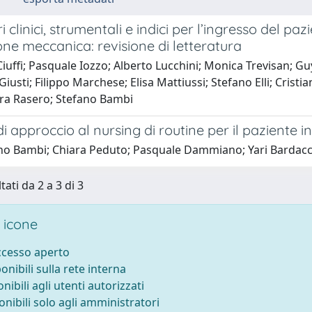
 clinici, strumentali e indici per l’ingresso del pa
one meccanica: revisione di letteratura
iuffi; Pasquale Iozzo; Alberto Lucchini; Monica Trevisan; 
usti; Filippo Marchese; Elisa Mattiussi; Stefano Elli; Cristi
ra Rasero; Stefano Bambi
 approccio al nursing di routine per il paziente i
no Bambi; Chiara Peduto; Pasquale Dammiano; Yari Bardacci; 
tati da 2 a 3 di 3
 icone
accesso aperto
ponibili sulla rete interna
onibili agli utenti autorizzati
onibili solo agli amministratori