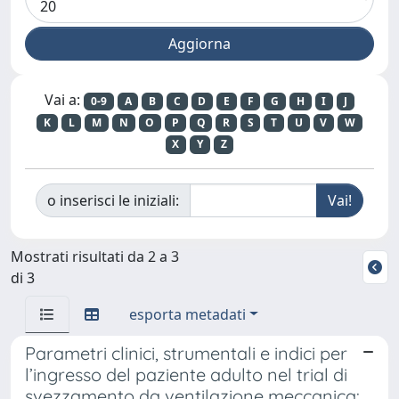
Vai a:
0-9
A
B
C
D
E
F
G
H
I
J
K
L
M
N
O
P
Q
R
S
T
U
V
W
X
Y
Z
o inserisci le iniziali:
Mostrati risultati da 2 a 3
di 3
esporta metadati
Parametri clinici, strumentali e indici per
l’ingresso del paziente adulto nel trial di
svezzamento da ventilazione meccanica: