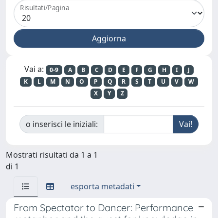
Risultati/Pagina
Vai a:
0-9
A
B
C
D
E
F
G
H
I
J
K
L
M
N
O
P
Q
R
S
T
U
V
W
X
Y
Z
o inserisci le iniziali:
Mostrati risultati da 1 a 1
di 1
esporta metadati
From Spectator to Dancer: Performance