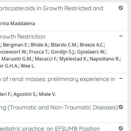
ticosteroids in Growth Restricted and
aterina Maddalena
rowth Restriction
.; Bergman E.; Bhide A.; Bilardo C.M.; Breeze A.C.;
 Ganzevoort W.; Frusca T.; Gordijn S.J.; Gyselaers W.;
; Maruotti G.M.; Mecacci F.; Myklestad K.; Napolitano R.;
ser G.H.A.; Wee L.
 of renal masses: preliminary experience in
eri F.; Agostini S.; Miele V.
ting (Traumatic and Non-Traumatic Diseases)
ediatric practice: an EFSUMB Position