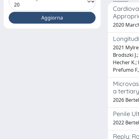
Cardiova
Appropri
2020 Marchi
Longitud
2021 Mylrea
Brodszki J.;
Hecher K.; 
Prefumo F.;
Microvasc
a tertiar
2026 Bertell
Penile U
2022 Bertel
Reply: R