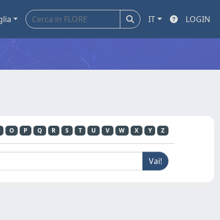
glia
IT
LOGIN
O
P
Q
R
S
T
U
V
W
X
Y
Z