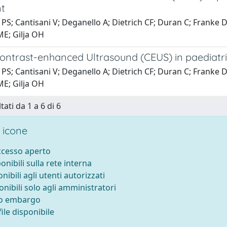
t
PS; Cantisani V; Deganello A; Dietrich CF; Duran C; Franke 
ME; Gilja OH
Contrast-enhanced Ultrasound (CEUS) in paediatri
PS; Cantisani V; Deganello A; Dietrich CF; Duran C; Franke 
ME; Gilja OH
tati da 1 a 6 di 6
 icone
accesso aperto
ponibili sulla rete interna
onibili agli utenti autorizzati
onibili solo agli amministratori
to embargo
ile disponibile