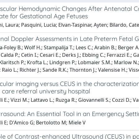
scular Hemodynamic Changes After Antenatal Cor
ate for Gestational Age Fetuses
, Laura; Pasquini, Lucia; Elvan-Taspinar, Ayten; Bilardo, C
inal Doppler Assessments in Late Preterm Fetal G
-Foley B.; Wolf H.; Stampalija T.; Lees C.; Arabin B.; Berger A
 Calda P.; Cetin I.; Cesari E.; Derks J.; Ebbing C.; Ferrazzi E.;
Klaritsch P.; Krofta L.; Lindgren P.; Lobmaier S.M.; Marlow N.
 Raio L.; Richter J.; Sande R.K.; Thornton J.; Valensise H.; Vis
ular imaging versus CEUS in the characterization
y care referral university hospital
i E.; Vizzi M.; Lattavo L.; Ruzga R.; Giovannelli S.; Cozzi D.; Val
ltrasound: An Essential Tool in an Emergency Set
li E; D'Amico G; Bertolotto M; Miele V
ole of Contrast-enhanced Ultrasound (CEUS) in pa