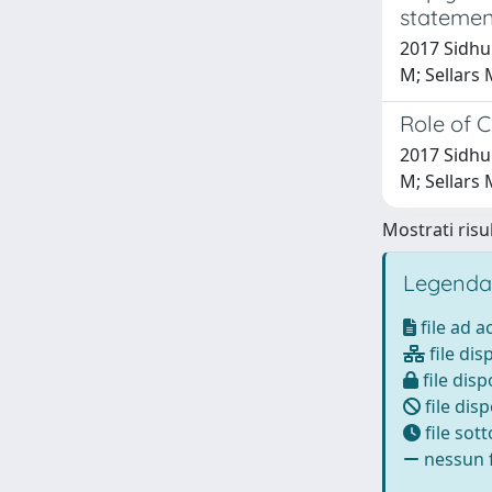
statemen
2017 Sidhu 
M; Sellars 
Role of 
2017 Sidhu 
M; Sellars 
Mostrati risul
Legenda
file ad 
file dis
file disp
file disp
file sot
nessun f