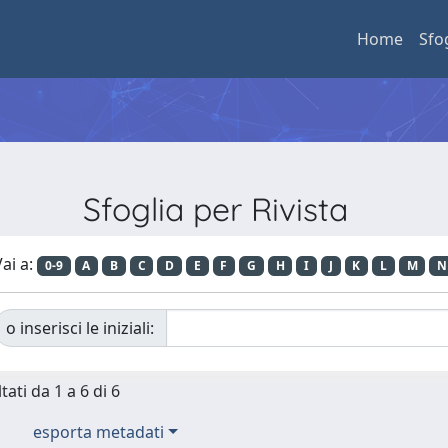
Home
Sfo
Sfoglia per Rivista
ai a:
0-9
A
B
C
D
E
F
G
H
I
J
K
L
M
N
o inserisci le iniziali:
tati da 1 a 6 di 6
esporta metadati