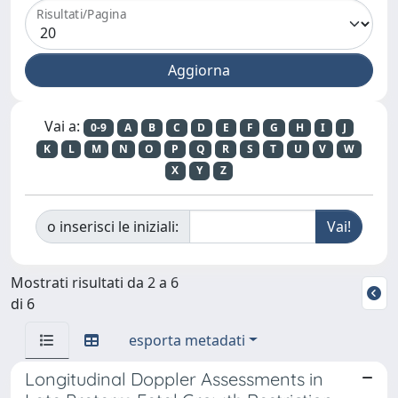
Risultati/Pagina
Vai a:
0-9
A
B
C
D
E
F
G
H
I
J
K
L
M
N
O
P
Q
R
S
T
U
V
W
X
Y
Z
o inserisci le iniziali:
Mostrati risultati da 2 a 6
di 6
esporta metadati
Longitudinal Doppler Assessments in