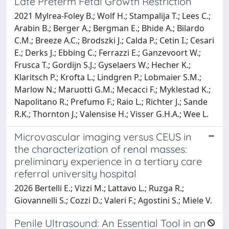
Late Preterm Fetal Growth Restriction
2021 Mylrea-Foley B.; Wolf H.; Stampalija T.; Lees C.;
Arabin B.; Berger A.; Bergman E.; Bhide A.; Bilardo
C.M.; Breeze A.C.; Brodszki J.; Calda P.; Cetin I.; Cesari
E.; Derks J.; Ebbing C.; Ferrazzi E.; Ganzevoort W.;
Frusca T.; Gordijn S.J.; Gyselaers W.; Hecher K.;
Klaritsch P.; Krofta L.; Lindgren P.; Lobmaier S.M.;
Marlow N.; Maruotti G.M.; Mecacci F.; Myklestad K.;
Napolitano R.; Prefumo F.; Raio L.; Richter J.; Sande
R.K.; Thornton J.; Valensise H.; Visser G.H.A.; Wee L.
Microvascular imaging versus CEUS in
the characterization of renal masses:
preliminary experience in a tertiary care
referral university hospital
2026 Bertelli E.; Vizzi M.; Lattavo L.; Ruzga R.;
Giovannelli S.; Cozzi D.; Valeri F.; Agostini S.; Miele V.
Penile Ultrasound: An Essential Tool in an