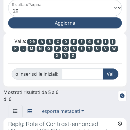
Risultati/Pagina
Vai a:
0-9
A
B
C
D
E
F
G
H
I
J
K
L
M
N
O
P
Q
R
S
T
U
V
W
X
Y
Z
o inserisci le iniziali:
Mostrati risultati da 5 a 6
di 6
esporta metadati
Reply: Role of Contrast-enhanced