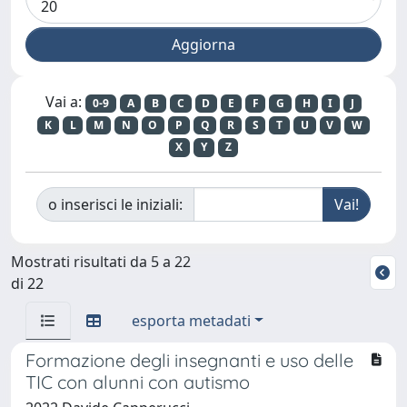
Vai a:
0-9
A
B
C
D
E
F
G
H
I
J
K
L
M
N
O
P
Q
R
S
T
U
V
W
X
Y
Z
o inserisci le iniziali:
Mostrati risultati da 5 a 22
di 22
esporta metadati
Formazione degli insegnanti e uso delle
TIC con alunni con autismo