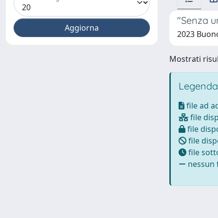
"Senza u
2023 Buon
Mostrati risul
Legenda
file ad 
file dis
file disp
file disp
file sot
nessun f