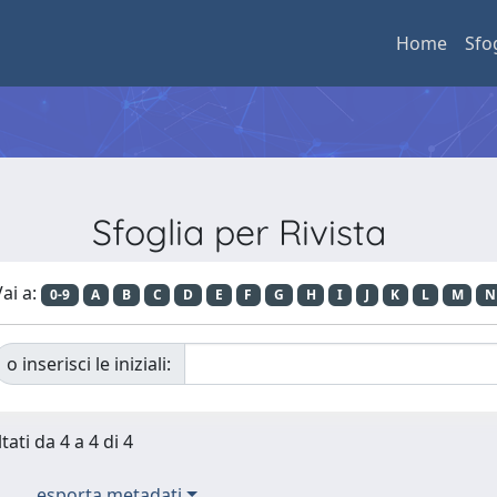
Home
Sfo
Sfoglia per Rivista
ai a:
0-9
A
B
C
D
E
F
G
H
I
J
K
L
M
N
o inserisci le iniziali:
tati da 4 a 4 di 4
esporta metadati