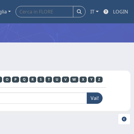
glia
IT
LOGIN
O
P
Q
R
S
T
U
V
W
X
Y
Z