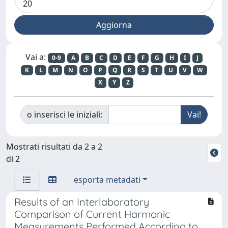
Vai a:
0-9
A
B
C
D
E
F
G
H
I
J
K
L
M
N
O
P
Q
R
S
T
U
V
W
X
Y
Z
o inserisci le iniziali:
Mostrati risultati da 2 a 2
di 2
esporta metadati
Results of an Interlaboratory
Comparison of Current Harmonic
Measurements Performed According to