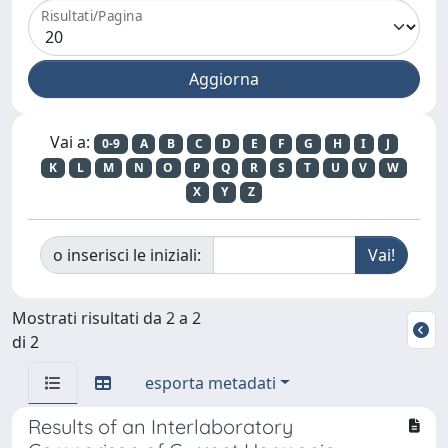
Risultati/Pagina
Vai a:
0-9
A
B
C
D
E
F
G
H
I
J
K
L
M
N
O
P
Q
R
S
T
U
V
W
X
Y
Z
o inserisci le iniziali:
Mostrati risultati da 2 a 2
di 2
esporta metadati
Results of an Interlaboratory