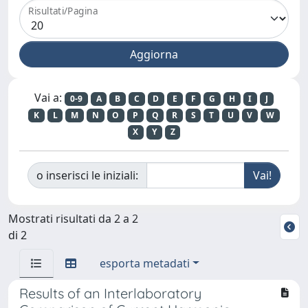
Risultati/Pagina
Vai a:
0-9
A
B
C
D
E
F
G
H
I
J
K
L
M
N
O
P
Q
R
S
T
U
V
W
X
Y
Z
o inserisci le iniziali:
Mostrati risultati da 2 a 2
di 2
esporta metadati
Results of an Interlaboratory