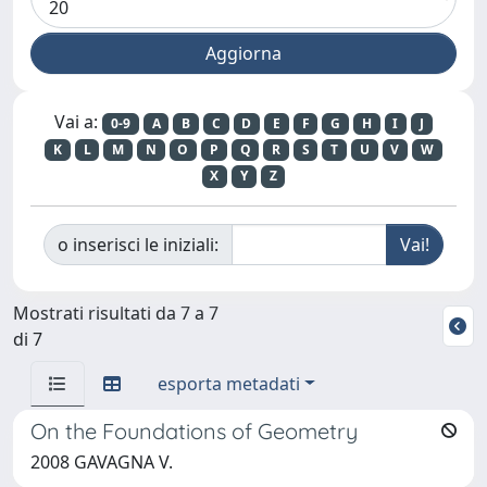
Vai a:
0-9
A
B
C
D
E
F
G
H
I
J
K
L
M
N
O
P
Q
R
S
T
U
V
W
X
Y
Z
o inserisci le iniziali:
Mostrati risultati da 7 a 7
di 7
esporta metadati
On the Foundations of Geometry
2008 GAVAGNA V.