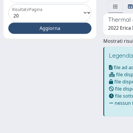
Risultati/Pagina
Thermal 
2022 Erica 
Mostrati risul
Legenda
file ad 
file dis
file disp
file disp
file sot
nessun f