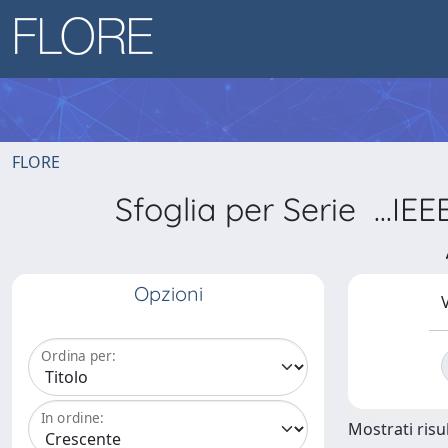
FLORE
Sfoglia per Serie .
Opzioni
V
Ordina per:
In ordine:
Mostrati risul