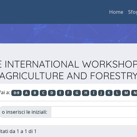
Home
Sfo
..IEEE INTERNATIONAL WORKS
AGRICULTURE AND FORESTR
ai a:
0-9
A
B
C
D
E
F
G
H
I
J
K
L
M
N
o inserisci le iniziali:
tati da 1 a 1 di 1