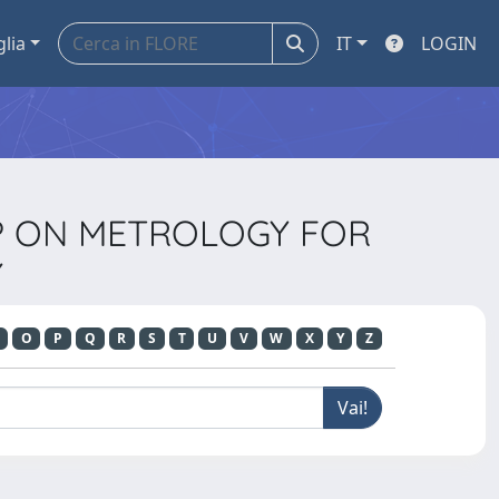
glia
IT
LOGIN
HOP ON METROLOGY FOR
Y
O
P
Q
R
S
T
U
V
W
X
Y
Z