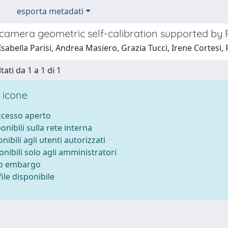
esporta metadati
camera geometric self-calibration supported b
Isabella Parisi, Andrea Masiero, Grazia Tucci, Irene Cortesi
tati da 1 a 1 di 1
 icone
accesso aperto
ponibili sulla rete interna
onibili agli utenti autorizzati
onibili solo agli amministratori
to embargo
ile disponibile