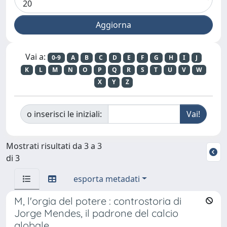
Vai a:
0-9
A
B
C
D
E
F
G
H
I
J
K
L
M
N
O
P
Q
R
S
T
U
V
W
X
Y
Z
o inserisci le iniziali:
Mostrati risultati da 3 a 3
di 3
esporta metadati
M, l'orgia del potere : controstoria di
Jorge Mendes, il padrone del calcio
globale