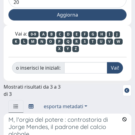
Vai a:
0-9
A
B
C
D
E
F
G
H
I
J
K
L
M
N
O
P
Q
R
S
T
U
V
W
X
Y
Z
o inserisci le iniziali:
Mostrati risultati da 3 a 3
di 3
esporta metadati
M, l'orgia del potere : controstoria di
Jorge Mendes, il padrone del calcio
globale