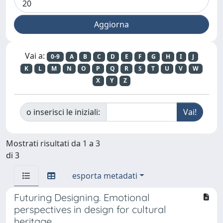
Vai a:
0-9
A
B
C
D
E
F
G
H
I
J
K
L
M
N
O
P
Q
R
S
T
U
V
W
X
Y
Z
o inserisci le iniziali:
Mostrati risultati da 1 a 3
di 3
esporta metadati
Futuring Designing. Emotional
perspectives in design for cultural
heritage